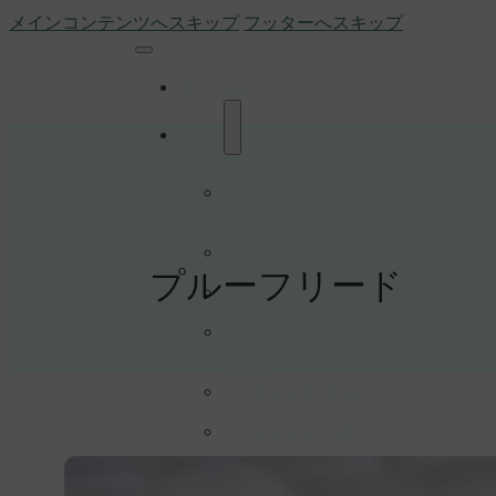
メインコンテンツへスキップ
フッターへスキップ
ホーム
業界
オートメーショ
ン・ロボティクス
分野向け
自動車業界向
プルーフリード
け
eコマース・貿
易分野向け
eラーニング・
マルチメディア分
野向け
電気工学分野向
け
エネルギー分野
向け
製造業界向
け