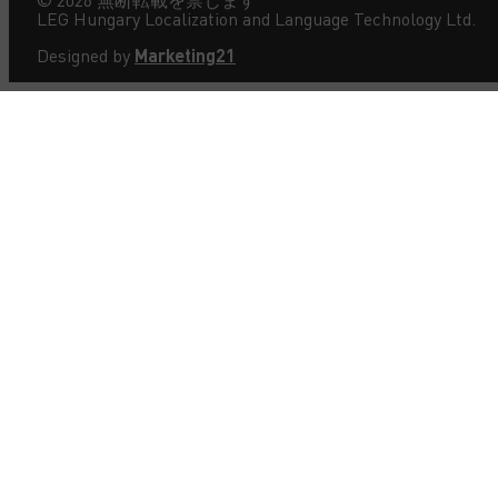
©
2026
無断転載を禁じます
LEG Hungary Localization and Language Technology Ltd.
Designed by
Marketing21