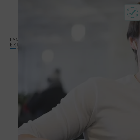
機械工学分野向
け
ソフトウェア分
野向け
プロフェッショナ
ルサービス
見積
JA
依頼
翻訳・ローカラ
イゼーションサー
英語
ビス
編集サービ
ス
ドイ
ツ語
品質保証サービ
ス
映像翻訳サービ
ハン
ス
ガリ
ー語
デスクトップパ
ブリッシング
（DTP）
日本
語
作業手順
ソリューション