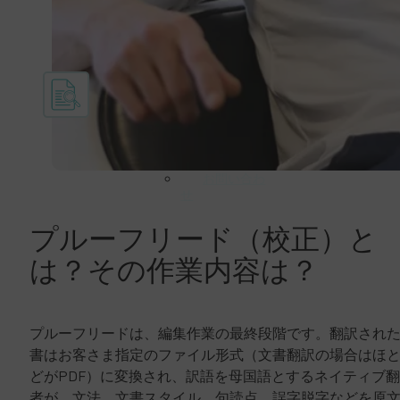
会社情報
LEGの目標
大切なパートナ
ーとクライアン
ト
認証書
ダウンロー
ド
お問い合わ
せ
プルーフリード（校正）と
は？その作業内容は？
プルーフリードは、編集作業の最終段階です。翻訳され
書はお客さま指定のファイル形式（文書翻訳の場合はほ
どがPDF）に変換され、訳語を母国語とするネイティブ
者が、文法、文書スタイル、句読点、誤字脱字などを原