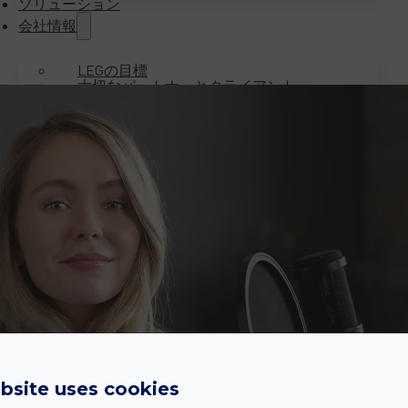
ソリューション
会社情報
LEGの目標
大切なパートナーとクライアント
認証書
ダウンロード
お問い合わせ
ホーム
業界
オートメーション・ロボティクス分野向け
自動車業界向け
eコマース・貿易分野向け
eラーニング・マルチメディア分野向け
電気工学分野向け
エネルギー分野向け
製造業界向け
機械工学分野向け
ソフトウェア分野向け
bsite uses cookies