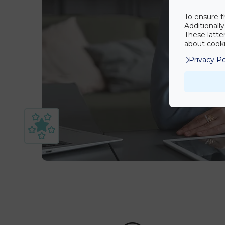
To ensure t
Additionall
These latte
about cookie
Privacy Po