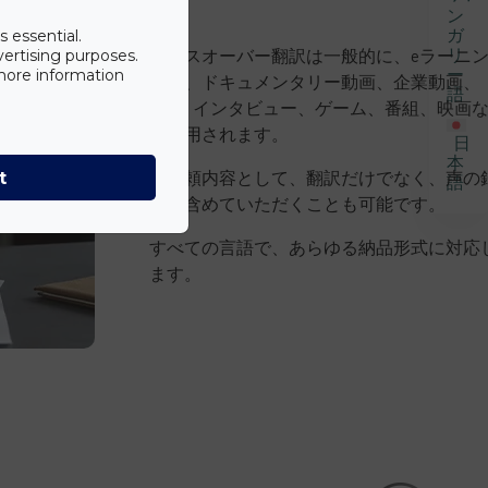
す。
ン
ガ
s essential.
リ
ボイスオーバー翻訳は一般的に、eラーニ
vertising purposes.
ー
 more information
教材、ドキュメンタリー動画、企業動画、
語
CM、インタビュー、ゲーム、番組、映画
で使用されます。
日
本
ご依頼内容として、翻訳だけでなく、声の
t
語
音も含めていただくことも可能です。
すべての言語で、あらゆる納品形式に対応
ます。