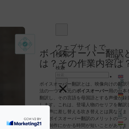
ウェブサイトで
ボイスオーバー翻訳
検索
JA
見積依頼
は？その作業内容は
検索
英
×
ボイスオーバー翻訳とは、映像向けの翻訳
語
法の一つで、元の
ボイスオーバー
用の台本
翻訳し、その言語を母国語とする声優が録
ド
します。これは、登場人物のセリフを翻訳
イ
ツ
て音声に差し替える吹き替えとは異なりま
語
す。ボイスオーバー翻訳のメリットの一つ
に、制作にかかる時間が短いことがありま
ハ