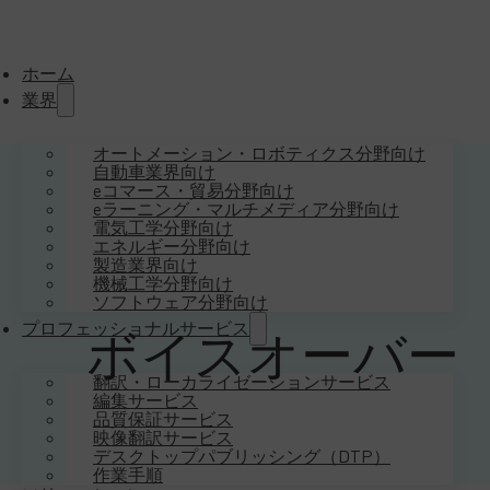
ホーム
業界
オートメーション・ロボティクス分野向け
自動車業界向け
eコマース・貿易分野向け
eラーニング・マルチメディア分野向け
電気工学分野向け
エネルギー分野向け
製造業界向け
機械工学分野向け
ソフトウェア分野向け
プロフェッショナルサービス
ボイスオーバー
翻訳・ローカライゼーションサービス
編集サービス
品質保証サービス
映像翻訳サービス
デスクトップパブリッシング（DTP）
作業手順