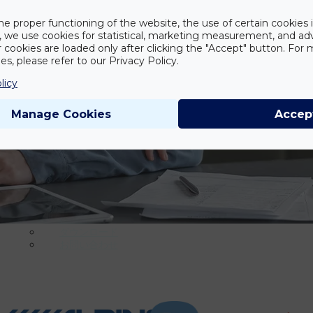
プロフェッショナルサービス
he proper functioning of the website, the use of certain cookies i
y, we use cookies for statistical, marketing measurement, and ad
翻訳・ローカライゼーションサービス
r cookies are loaded only after clicking the "Accept" button. For
編集サービス
s, please refer to our Privacy Policy.
品質保証サービス
licy
映像翻訳サービス
デスクトップパブリッシング（DTP）
作業手順
Manage Cookies
Accep
ソリューション
会社情報
LEGの目標
大切なパートナーとクライアント
認証書
ダウンロード
お問い合わせ