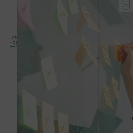
機械工学分野向
け
ソフトウェア分
野向け
プロフェッショナ
ルサービス
見積
JA
依頼
翻訳・ローカラ
イゼーションサー
英語
ビス
編集サービ
ス
ドイ
ツ語
品質保証サービ
ス
映像翻訳サービ
ハン
ス
ガリ
ー語
デスクトップパ
ブリッシング
（DTP）
日本
語
作業手順
ソリューション