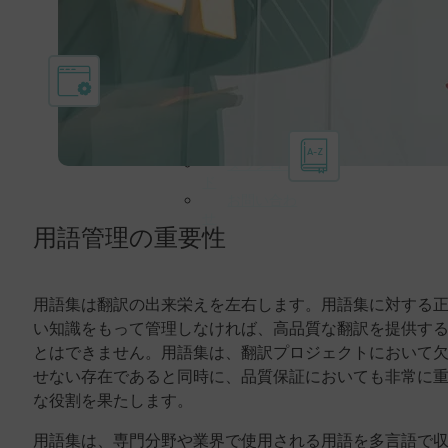
会社情報
LEGの目標
大切なパートナ
ーとクライアン
ト
認証書
A-Z
ダウンロー
ド
お問い合わ
せ
用語管理の重要性
用語集は翻訳の出来栄えを左右します。用語集に対する
い知識をもって管理しなければ、高品質な翻訳を提供す
とはできません。用語集は、翻訳プロジェクトにおいて
せない存在であると同時に、品質保証においても非常に
な役割を果たします。
用語集は、専門分野や業界で使用される用語を多言語で