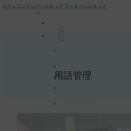
メインコンテンツへスキップ
フッターへスキップ
ホーム
業界
オートメーショ
ン・ロボティクス
分野向け
自動車業界向
用語管理
け
eコマース・貿
易分野向け
eラーニング・
マルチメディア分
野向け
電気工学分野向
け
エネルギー分野
向け
製造業界向
け