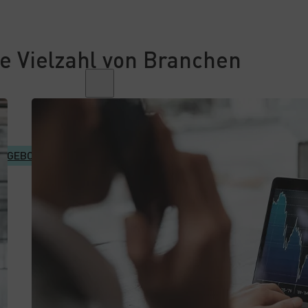
e Vielzahl von Branchen
Suche auf der
Website
DE
NGEBOT
Suchen
ENGLISCH
×
DEUTSCH
UNGARISCH
JAPANISCH