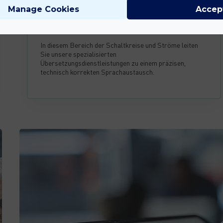
Manage Cookies
Accep
Übersetzungsdienstleistungen für
die Elektrotechnik
In diesem Bereich der Schaltkreise und Ströme leiten
Sie unsere spezialisierten
Übersetzungsdienstleistungen zu einem präzisen,
technisch korrekten Sprachaustausch.