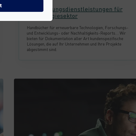
t
Übersetzungsdienstleistungen für
den Energiesektor
Handbücher für erneuerbare Technologien, Forschungs-
und Entwicklungs- oder Nachhaltigkeits-Reports… Wir
bieten für Dokumentation aller Art kundenspezifische
Lösungen, die auf Ihr Unternehmen und Ihre Projekte
abgestimmt sind.