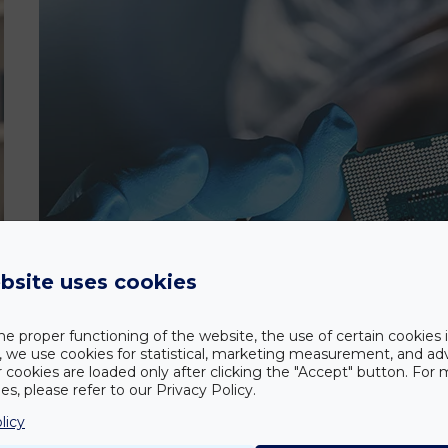
bsite uses cookies
he proper functioning of the website, the use of certain cookies i
y, we use cookies for statistical, marketing measurement, and ad
r cookies are loaded only after clicking the "Accept" button. For
s, please refer to our Privacy Policy.
licy