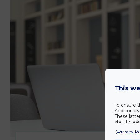
This we
To ensure t
Additionall
These latte
about cookie
Privacy Po