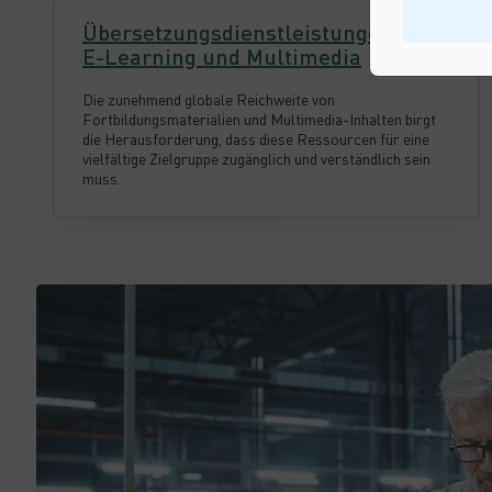
Übersetzungsdienstleistungen für
E-Learning und Multimedia
Die zunehmend globale Reichweite von
Fortbildungsmaterialien und Multimedia-Inhalten birgt
die Herausforderung, dass diese Ressourcen für eine
vielfältige Zielgruppe zugänglich und verständlich sein
muss.