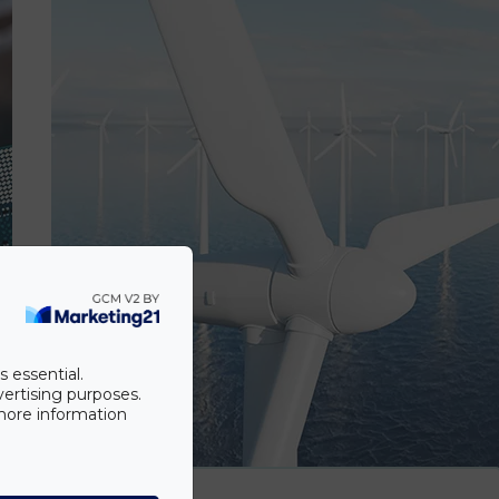
s essential.
vertising purposes.
 more information